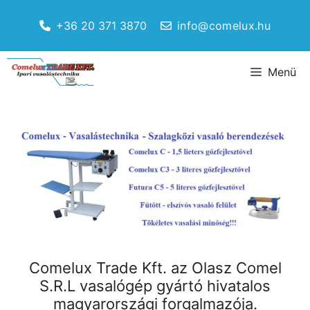
Kilépés
a
+36 20 371 3870
info@comelux.hu
tartalomba
Menü
Comelux Trade Kft. az Olasz Comel
S.R.L vasalógép gyártó hivatalos
magyarországi forgalmazója.