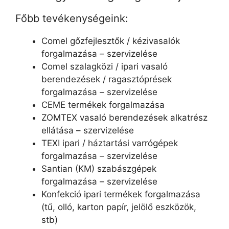
Főbb tevékenységeink:
Comel gőzfejlesztők / kézivasalók
forgalmazása – szervizelése
Comel szalagközi / ipari vasaló
berendezések / ragasztóprések
forgalmazása – szervizelése
CEME termékek forgalmazása
ZOMTEX vasaló berendezések alkatrész
ellátása – szervizelése
TEXI ipari / háztartási varrógépek
forgalmazása – szervizelése
Santian (KM) szabászgépek
forgalmazása – szervizelése
Konfekció ipari termékek forgalmazása
(tű, olló, karton papír, jelölő eszközök,
stb)